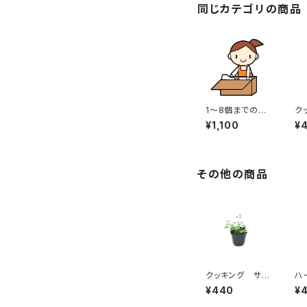
同じカテゴリの商品
1〜8個までの梱
ク
包セット✳︎8個ま
ダ
¥1,100
¥
では必ず必要
その他の商品
クッキング サラ
ハ
ダバーネット
ア
¥440
¥