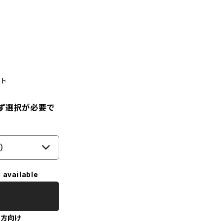
ト
必ず選択が必要で
）
 available
の方向け