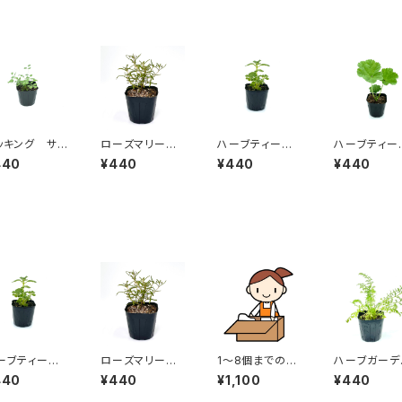
ッキング サラ
ローズマリー
ハーブティー
ハーブティ
バーネット
マリンブルー
アロマティカス
コモンマロウ
440
¥440
¥440
¥440
ーブティー
ローズマリー
1〜8個までの梱
ハーブガーデ
ロマティカス
マリンブルー
包セット✳︎8個ま
ン ヤロウホ
440
¥440
¥1,100
¥440
では必ず必要
イト